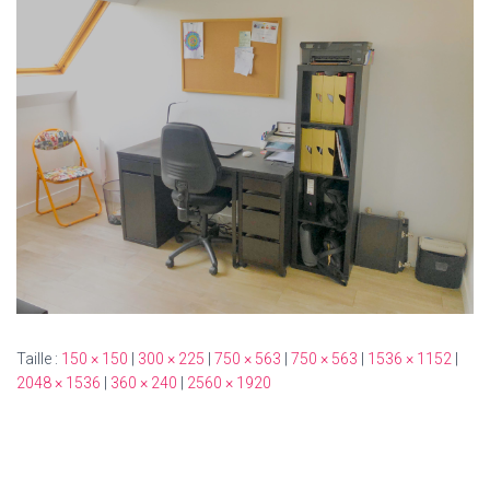
T
I
O
N
Taille :
150 × 150
|
300 × 225
|
750 × 563
|
750 × 563
|
1536 × 1152
|
2048 × 1536
|
360 × 240
|
2560 × 1920