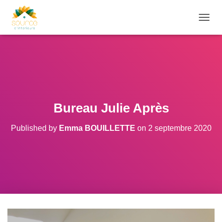
O
U
V
R
I
R
/
F
E
Bureau Julie Après
R
M
Published by
Emma BOUILLETTE
on
2 septembre 2020
E
R
L
A
N
A
V
I
G
A