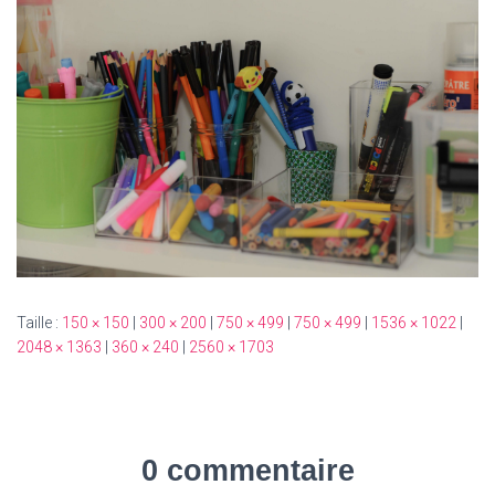
T
I
O
N
Taille :
150 × 150
|
300 × 200
|
750 × 499
|
750 × 499
|
1536 × 1022
|
2048 × 1363
|
360 × 240
|
2560 × 1703
0 commentaire