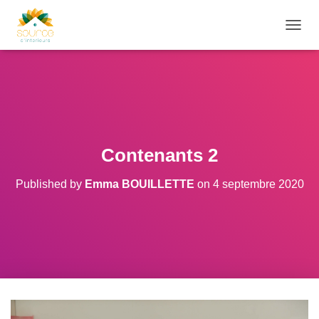
O
U
V
R
I
R
/
F
E
Contenants 2
R
M
Published by
Emma BOUILLETTE
on
4 septembre 2020
E
R
L
A
N
A
V
I
G
A