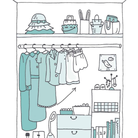
T
I
O
N