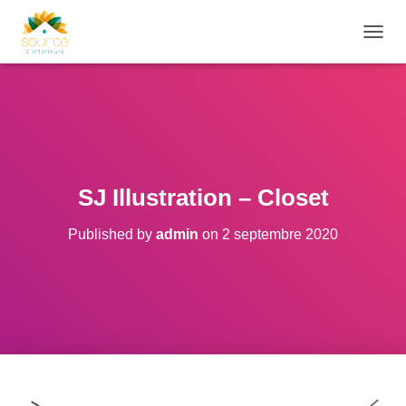
O
U
V
R
I
R
/
F
E
SJ Illustration – Closet
R
M
Published by
admin
on
2 septembre 2020
E
R
L
A
N
A
V
I
G
A