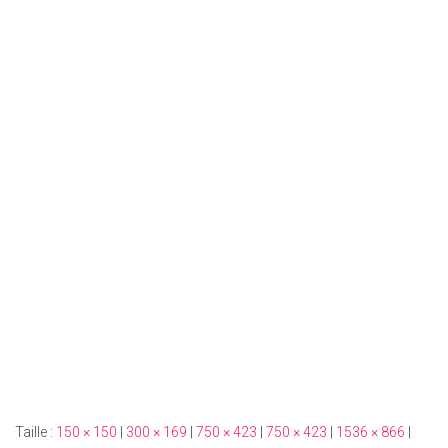
T
I
O
N
Taille :
150 × 150
|
300 × 169
|
750 × 423
|
750 × 423
|
1536 × 866
|