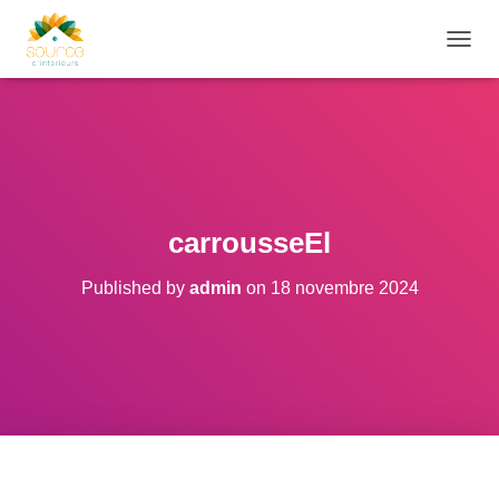
O
U
V
R
I
R
/
F
E
carrousseEl
R
M
Published by
admin
on
18 novembre 2024
E
R
L
A
N
A
V
I
G
A