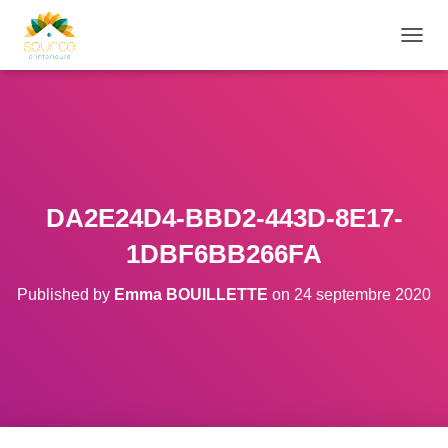
O
U
V
R
I
R
/
F
E
DA2E24D4-BBD2-443D-8E17-
R
M
1DBF6BB266FA
E
R
Published by
Emma BOUILLETTE
on
24 septembre 2020
L
A
N
A
V
I
G
A