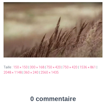
T
I
O
N
Taille :
150 × 150
|
300 × 168
|
750 × 420
|
750 × 420
|
1536 × 861
|
2048 × 1148
|
360 × 240
|
2560 × 1435
0 commentaire