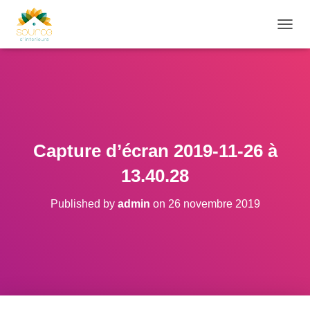
O
U
V
R
I
R
/
F
E
Capture d’écran 2019-11-26 à
R
M
13.40.28
E
R
Published by
admin
on
26 novembre 2019
L
A
N
A
V
I
G
A