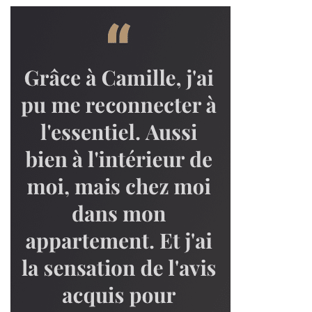
T
I
O
N