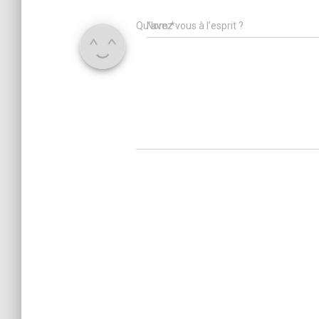
Qu’avez vous à l’esprit ?
Nom
*