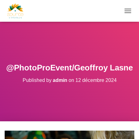
O
U
V
R
I
R
/
F
E
@PhotoProEvent/Geoffroy Lasne
R
M
Published by
admin
on
12 décembre 2024
E
R
L
A
N
A
V
I
G
A