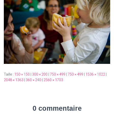
T
I
O
N
Taille :
150 × 150
|
300 × 200
|
750 × 499
|
750 × 499
|
1536 × 1022
|
2048 × 1363
|
360 × 240
|
2560 × 1703
0 commentaire