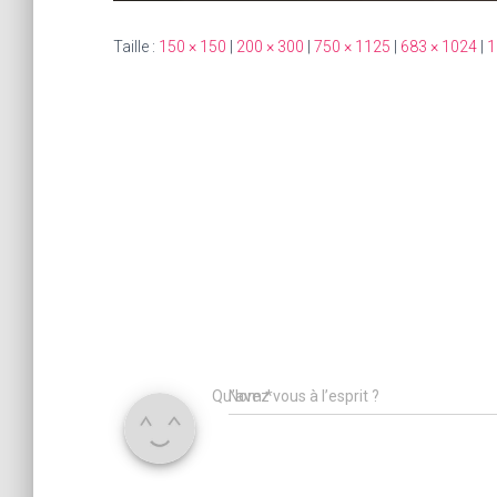
Taille :
150 × 150
|
200 × 300
|
750 × 1125
|
683 × 1024
|
1
Qu’avez vous à l’esprit ?
Nom
*