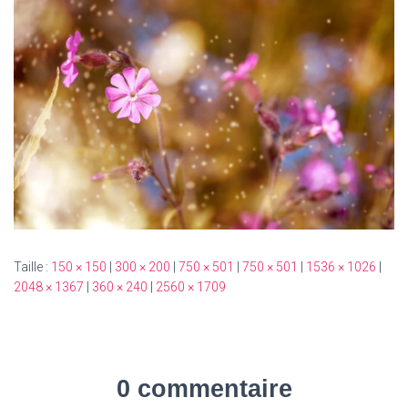
T
I
O
N
Taille :
150 × 150
|
300 × 200
|
750 × 501
|
750 × 501
|
1536 × 1026
|
2048 × 1367
|
360 × 240
|
2560 × 1709
0 commentaire