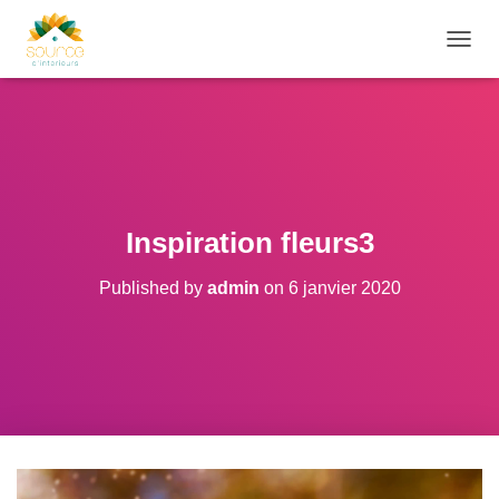
O
U
V
R
I
R
/
F
E
Inspiration fleurs3
R
M
Published by
admin
on
6 janvier 2020
E
R
L
A
N
A
V
I
G
A